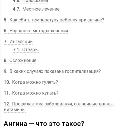
4.6
Полоскания
4.7
Местное лечение
5
Как сбить температуру ребенку при ангине?
6
Народные методы лечения
7
Ингаляции
7.1
Отвары
8
Осложнения
9
В каких случаях показана госпитализация?
10
Когда можно гулять?
11
Когда можно купать?
12
Профилактика заболевания, солнечные ванны,
витамины
Ангина — что это такое?