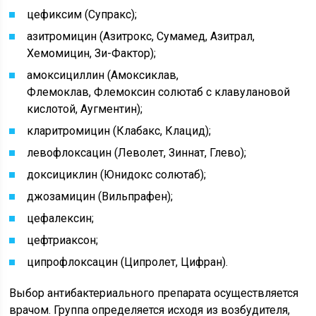
цефиксим (Супракс);
азитромицин (Азитрокс, Сумамед, Азитрал,
Хемомицин, Зи-Фактор);
амоксициллин (Амоксиклав,
Флемоклав, Флемоксин солютаб с клавулановой
кислотой, Аугментин);
кларитромицин (Клабакс, Клацид);
левофлоксацин (Леволет, Зиннат, Глево);
доксициклин (Юнидокс солютаб);
джозамицин (Вильпрафен);
цефалексин;
цефтриаксон;
ципрофлоксацин (Ципролет, Цифран).
Выбор антибактериального препарата осуществляется
врачом. Группа определяется исходя из возбудителя,