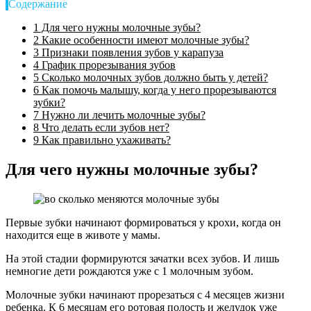
Содержание
1
Для чего нужны молочные зубы?
2
Какие особенности имеют молочные зубы?
3
Признаки появления зубов у карапуза
4
График прорезывания зубов
5
Сколько молочных зубов должно быть у детей?
6
Как помочь малышу, когда у него прорезываются
зубки?
7
Нужно ли лечить молочные зубы?
8
Что делать если зубов нет?
9
Как правильно ухаживать?
Для чего нужны молочные зубы?
Первые зубки начинают формироваться у крохи, когда он
находится еще в животе у мамы.
На этой стадии формируются зачатки всех зубов. И лишь
немногие дети рождаются уже с 1 молочным зубом.
Молочные зубки начинают прорезаться с 4 месяцев жизни
ребенка. К 6 месяцам его ротовая полость и желудок уже